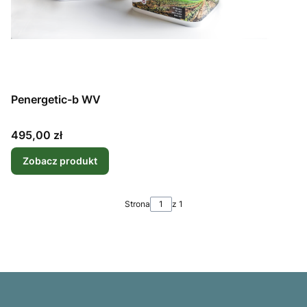
Penergetic-b WV
Cena
495,00 zł
Zobacz produkt
Strona
z 1