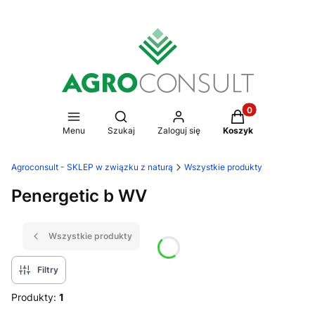
Produkty w koszy
Otwórz wyszukiwarkę
Menu
Szukaj
Zaloguj się
Koszyk
Agroconsult - SKLEP w związku z naturą
Wszystkie produkty
Penergetic b WV
Wszystkie produkty
Filtry
Produkty:
1