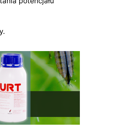
ania potencjału
y.