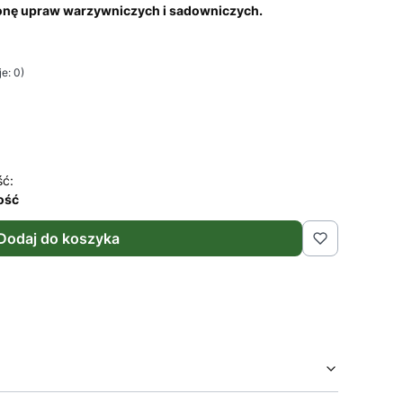
ronę upraw warzywniczych i sadowniczych.
e: 0)
ść:
lość
Dodaj do koszyka