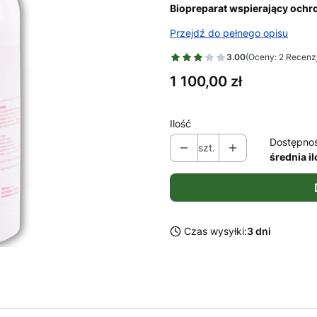
Biopreparat wspierający och
Przejdź do pełnego opisu
3.00
(Oceny: 2 Recenzj
Cena
1 100,00 zł
Ilość
Dostępno
szt.
średnia i
Czas wysyłki:
3 dni