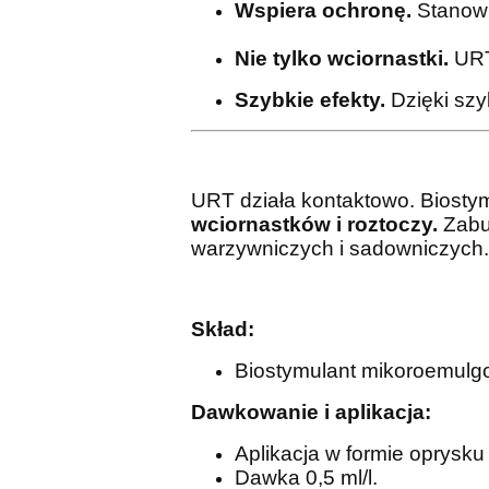
Wspiera ochronę.
Stanowi
Nie tylko wciornastki.
URT 
Szybkie efekty.
Dzięki szy
URT działa kontaktowo. Biosty
wciornastków i roztoczy.
Zabur
warzywniczych i sadowniczych
Skład:
Biostymulant mikoroemulgow
Dawkowanie i aplikacja:
Aplikacja w formie oprysku
Dawka 0,5 ml/l.