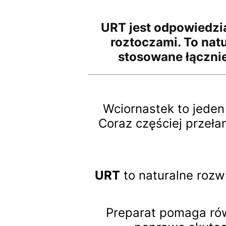
URT jest odpowiedzią
roztoczami. To nat
stosowane łączni
Wciornastek to jeden
Coraz częściej przeł
URT
to naturalne rozw
Preparat pomaga rów