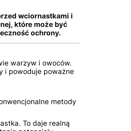
przed wciornastkami i
nej, które może być
teczność ochrony.
awie warzyw i owoców.
ny i powoduje poważne
 konwencjonalne metody
stka. To daje realną