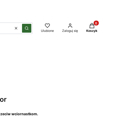
Produkty w kos
Wyczyść
Szukaj
Ulubione
Zaloguj się
Koszyk
or
przeciw wciornastkom.