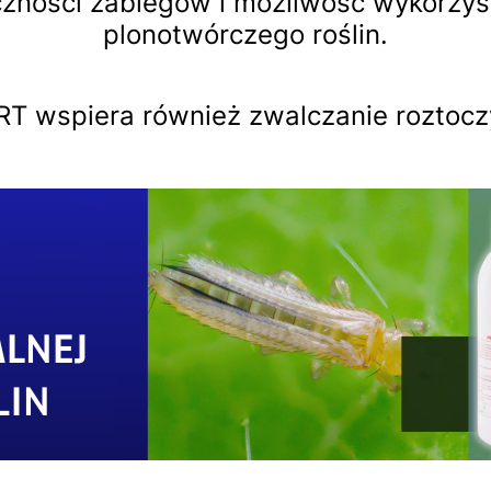
zności zabiegów i możliwość wykorzyst
plonotwórczego roślin.
RT wspiera również zwalczanie roztocz