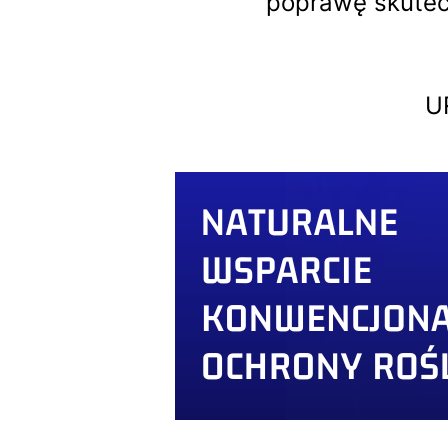
poprawę skutec
U