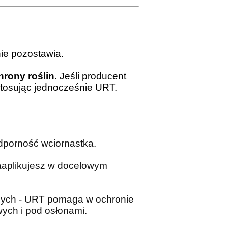
nie pozostawia.
rony roślin.
Jeśli producent
stosując jednocześnie URT.
dporność wciornastka.
zaaplikujesz w docelowym
nych - URT pomaga w ochronie
wych i pod osłonami.