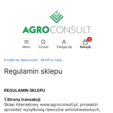
Produkty w koszy
Otwórz wyszukiwarkę
Menu
Szukaj
Zaloguj się
Koszyk
Przejdź do:
Agroconsult - SKLEP w związku z naturą
Regulamin sklepu
REGULAMIN SKLEPU
1.Strony transakcji
Sklep Internetowy www.agroconsult.pl, prowadzi
sprzedaż wysyłkową nawozów aminokwasowych,