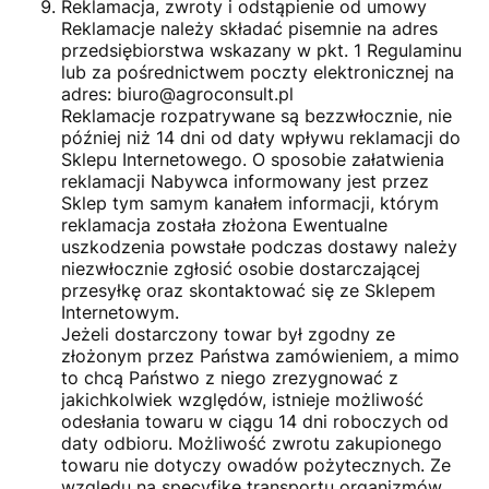
Reklamacja, zwroty i odstąpienie od umowy
Reklamacje należy składać pisemnie na adres
przedsiębiorstwa wskazany w pkt. 1 Regulaminu
lub za pośrednictwem poczty elektronicznej na
adres: biuro@agroconsult.pl
Reklamacje rozpatrywane są bezzwłocznie, nie
później niż 14 dni od daty wpływu reklamacji do
Sklepu Internetowego. O sposobie załatwienia
reklamacji Nabywca informowany jest przez
Sklep tym samym kanałem informacji, którym
reklamacja została złożona Ewentualne
uszkodzenia powstałe podczas dostawy należy
niezwłocznie zgłosić osobie dostarczającej
przesyłkę oraz skontaktować się ze Sklepem
Internetowym.
Jeżeli dostarczony towar był zgodny ze
złożonym przez Państwa zamówieniem, a mimo
to chcą Państwo z niego zrezygnować z
jakichkolwiek względów, istnieje możliwość
odesłania towaru w ciągu 14 dni roboczych od
daty odbioru. Możliwość zwrotu zakupionego
towaru nie dotyczy owadów pożytecznych. Ze
względu na specyfikę transportu organizmów