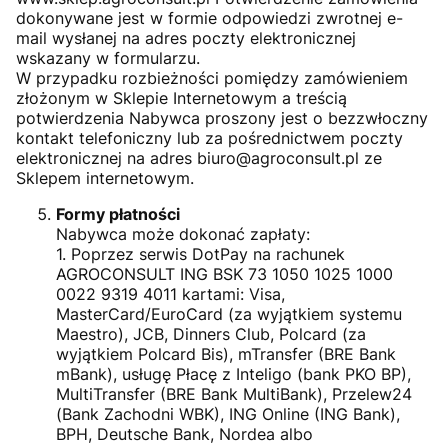
dokonywane jest w formie odpowiedzi zwrotnej e-
mail wysłanej na adres poczty elektronicznej
wskazany w formularzu.
W przypadku rozbieżności pomiędzy zamówieniem
złożonym w Sklepie Internetowym a treścią
potwierdzenia Nabywca proszony jest o bezzwłoczny
kontakt telefoniczny lub za pośrednictwem poczty
elektronicznej na adres biuro@agroconsult.pl ze
Sklepem internetowym.
Formy płatności
Nabywca może dokonać zapłaty:
1. Poprzez serwis DotPay na rachunek
AGROCONSULT ING BSK 73 1050 1025 1000
0022 9319 4011 kartami: Visa,
MasterCard/EuroCard (za wyjątkiem systemu
Maestro), JCB, Dinners Club, Polcard (za
wyjątkiem Polcard Bis), mTransfer (BRE Bank
mBank), usługę Płacę z Inteligo (bank PKO BP),
MultiTransfer (BRE Bank MultiBank), Przelew24
(Bank Zachodni WBK), ING Online (ING Bank),
BPH, Deutsche Bank, Nordea albo