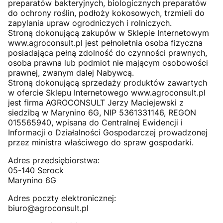
preparatów bakteryjnych, biologicznych preparatów
do ochrony roślin, podłoży kokosowych, trzmieli do
zapylania upraw ogrodniczych i rolniczych.
Stroną dokonującą zakupów w Sklepie Internetowym
www.agroconsult.pl jest pełnoletnia osoba fizyczna
posiadająca pełną zdolność do czynności prawnych,
osoba prawna lub podmiot nie mającym osobowości
prawnej, zwanym dalej Nabywcą.
Stroną dokonującą sprzedaży produktów zawartych
w ofercie Sklepu Internetowego www.agroconsult.pl
jest firma AGROCONSULT Jerzy Maciejewski z
siedzibą w Marynino 6G, NIP 5361331146, REGON
015565940, wpisana do Centralnej Ewidencji i
Informacji o Działalności Gospodarczej prowadzonej
przez ministra właściwego do spraw gospodarki.
Adres przedsiębiorstwa:
05-140 Serock
Marynino 6G
Adres poczty elektronicznej:
biuro@agroconsult.pl