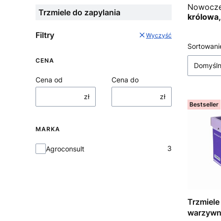
Nowoczes
Trzmiele do zapylania
królowa,
Filtry
Wyczyść
Lista
Sortowani
CENA
Domyśl
Cena od
Cena do
zł
zł
Bestseller
MARKA
Marka
3
Agroconsult
Trzmiele do sadów 
warzywni