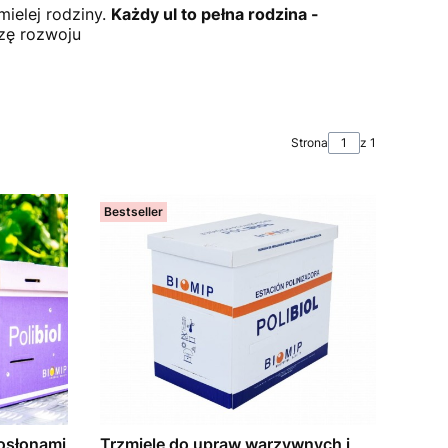
ielej rodziny.
Każdy ul to pełna rodzina -
azę rozwoju
Strona
z 1
Bestseller
 osłonami
Trzmiele do upraw warzywnych i