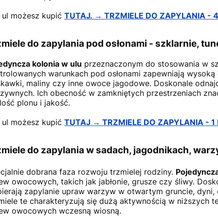
 ul możesz kupić
TUTAJ. → TRZMIELE DO ZAPYLANIA - 4
miele do zapylania pod osłonami - szklarnie, tun
edyncza kolonia w ulu
przeznaczonym do stosowania w szkl
trolowanych warunkach pod osłonami zapewniają wysoką ef
skawki, maliny czy inne owoce jagodowe. Doskonale odnaj
zywnych. Ich obecność w zamkniętych przestrzeniach zna
ilość plonu i jakość.
 ul możesz kupić
TUTAJ → TRZMIELE DO ZAPYLANIA - 1
zmiele do zapylania w sadach, jagodnikach, war
cjalnie dobrana faza rozwoju trzmielej rodziny.
Pojedyncza 
ew owocowych, takich jak jabłonie, grusze czy śliwy. Dosko
ierają zapylanie upraw warzyw w otwartym gruncie, dyni, c
miele te charakteryzują się dużą aktywnością w niższych te
ew owocowych wczesną wiosną.