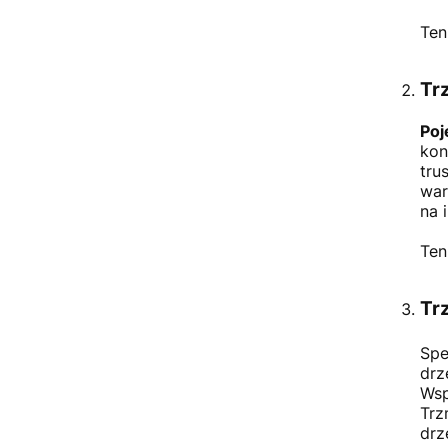
Ten
Trz
Poj
kon
tru
war
na 
Ten
Tr
Spe
drz
Wsp
Trz
drz