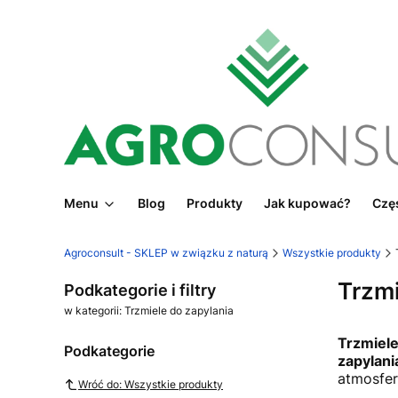
Menu
Blog
Produkty
Jak kupować?
Częs
Agroconsult - SKLEP w związku z naturą
Wszystkie produkty
Trzmi
Podkategorie i filtry
w kategorii: Trzmiele do zapylania
Trzmiele
Podkategorie
zapylani
atmosfer
Wróć do: Wszystkie produkty