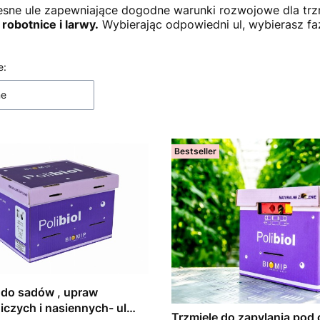
ne ule zapewniające dogodne warunki rozwojowe dla trzm
 robotnice i larwy.
Wybierając odpowiedni ul, wybierasz f
 produktów
e:
ne
Bestseller
, upraw
czych i nasiennych- ul
Trzmiele do zapylania pod