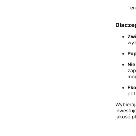
Ten
Dlacze
Zwi
wyż
Pop
Ni
zap
mog
Eko
pot
Wybieraj
inwestuj
jakość p