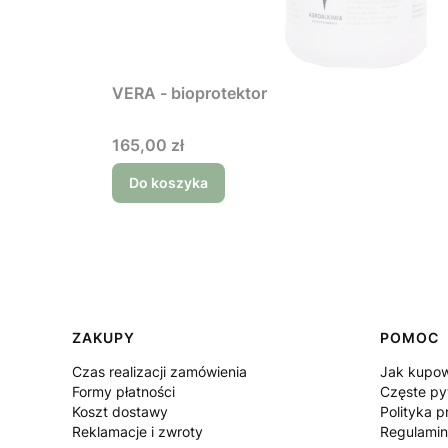
VERA - bioprotektor
Cena
165,00 zł
Do koszyka
Linki w stopce
ZAKUPY
POMOC
Czas realizacji zamówienia
Jak kupo
Formy płatności
Częste py
Koszt dostawy
Polityka p
Reklamacje i zwroty
Regulamin