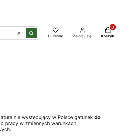
Produkty w kos
Wyczyść
Szukaj
Ulubione
Zaloguj się
Koszyk
aturalnie występujący w Polsce gatunek
do
o pracy w zmiennych warunkach
owych.