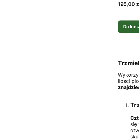
pojedyn
Cena
195,00 z
Do kos
Trzmie
Wykorzys
ilości pl
znajdzie
Tr
Czt
się
otw
sku