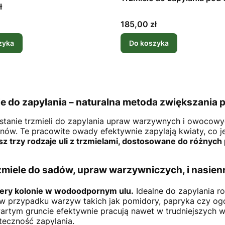
czy
ł
Cena
185,00 zł
zyka
Do koszyka
le do zapylania – naturalna metoda zwiększania 
tanie trzmieli do zapylania upraw warzywnych i owocowy
onów.
Te pracowite owady efektywnie zapylają kwiaty, co j
sz trzy rodzaje uli z trzmielami, dostosowane do różnych
zmiele do sadów, upraw warzywniczych, i nasien
ery kolonie w wodoodpornym ulu.
Idealne do zapylania r
 w przypadku warzyw takich jak pomidory, papryka czy ogór
artym gruncie efektywnie pracują nawet w trudniejszych
teczność zapylania.