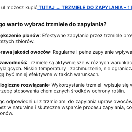
 ul możesz kupić
TUTAJ → TRZMIELE DO ZAPYLANIA - 1
go warto wybrać trzmiele do zapylania?
ększenie plonów
:
Efektywne zapylanie przez trzmiele p
szych zbiorów.
rawa jakości owoców
:
Regularne i pełne zapylanie wpływ
ezawodność
:
Trzmiele są aktywniejsze w różnych warunk
ylających. Niskie temperatury i zachmurzenie, nie ogranicz
ą być mniej efektywne w takich warunkach.
logiczne rozwiązanie
:
Wykorzystanie trzmieli wpisuje się
rzebę stosowania chemicznych środków ochrony roślin.
ąc odpowiedni ul z trzmielami do zapylania upraw owoców
esz w naturalne i skuteczne wsparcie procesu zapylania, co
lonów.