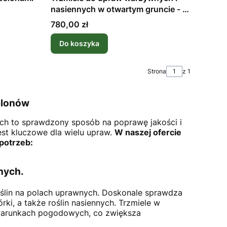
nasiennych w otwartym gruncie - 4
kolonie w wodoodpornym
Cena
780,00 zł
Do koszyka
Strona
z 1
plonów
ch to sprawdzony sposób na poprawę jakości i
est kluczowe dla wielu upraw.
W naszej ofercie
 potrzeb:
nych.
oślin na polach uprawnych. Doskonale sprawdza
ki, a także roślin nasiennych. Trzmiele w
 warunkach pogodowych, co zwiększa