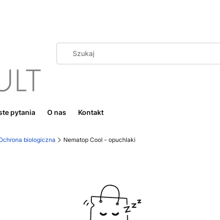
te pytania
O nas
Kontakt
Ochrona biologiczna
Nematop Cool - opuchlaki