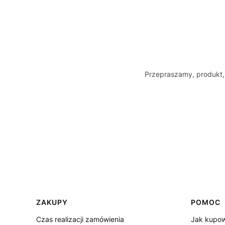
Przepraszamy, produkt, 
Linki w stopce
ZAKUPY
POMOC
Czas realizacji zamówienia
Jak kupo